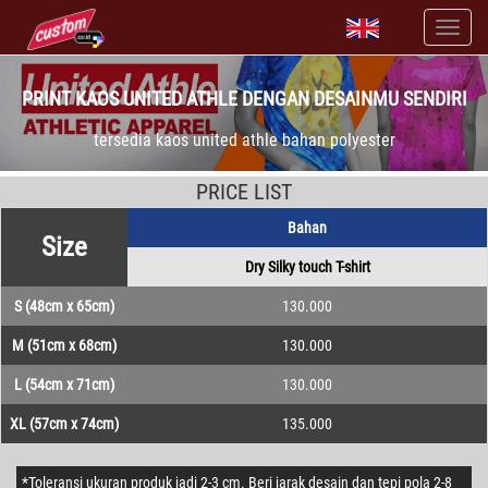
PRINT KAOS UNITED ATHLE DENGAN DESAINMU SENDIRI
tersedia kaos united athle bahan polyester
PRICE LIST
Bahan
Size
Dry Silky touch T-shirt
S (48cm x 65cm)
130.000
M (51cm x 68cm)
130.000
L (54cm x 71cm)
130.000
XL (57cm x 74cm)
135.000
*Toleransi ukuran produk jadi 2-3 cm. Beri jarak desain dan tepi pola 2-8