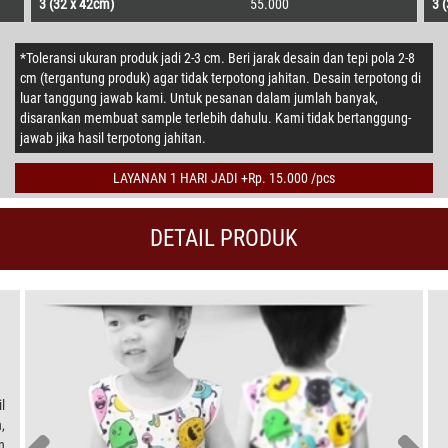
3 (32 x 42cm)
55.000
3 
*Toleransi ukuran produk jadi 2-3 cm. Beri jarak desain dan tepi pola 2-8
cm (tergantung produk) agar tidak terpotong jahitan. Desain terpotong di
luar tanggung jawab kami. Untuk pesanan dalam jumlah banyak,
disarankan membuat sample terlebih dahulu. Kami tidak bertanggung-
jawab jika hasil terpotong jahitan.
LAYANAN 1 HARI JADI +Rp. 15.000 /pcs
DETAIL PRODUK
l
,
n