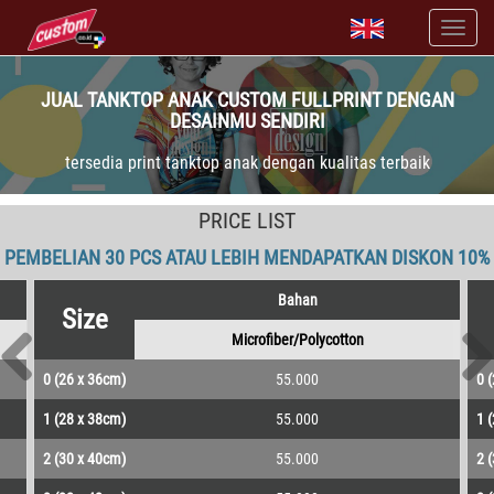
JUAL TANKTOP ANAK CUSTOM FULLPRINT DENGAN
DESAINMU SENDIRI
tersedia print tanktop anak dengan kualitas terbaik
PRICE LIST
PEMBELIAN 30 PCS ATAU LEBIH MENDAPATKAN DISKON 10%
Bahan
Size
Microfiber/Polycotton
0 (26 x 36cm)
55.000
0 
1 (28 x 38cm)
55.000
1 
2 (30 x 40cm)
55.000
2 