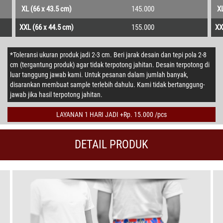
XL (66 x 43.5 cm)
145.000
XL
XXL (66 x 44.5 cm)
155.000
XX
*Toleransi ukuran produk jadi 2-3 cm. Beri jarak desain dan tepi pola 2-8
cm (tergantung produk) agar tidak terpotong jahitan. Desain terpotong di
luar tanggung jawab kami. Untuk pesanan dalam jumlah banyak,
disarankan membuat sample terlebih dahulu. Kami tidak bertanggung-
jawab jika hasil terpotong jahitan.
LAYANAN 1 HARI JADI +Rp. 15.000 /pcs
DETAIL PRODUK