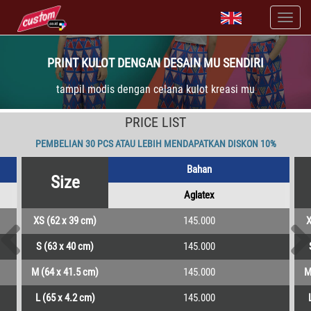
PRINT KULOT DENGAN DESAIN MU SENDIRI
tampil modis dengan celana kulot kreasi mu
PRICE LIST
PEMBELIAN 30 PCS ATAU LEBIH MENDAPATKAN DISKON 10%
Bahan
Size
Aglatex
XS (62 x 39 cm)
145.000
X
S (63 x 40 cm)
145.000
M (64 x 41.5 cm)
145.000
M
L (65 x 4.2 cm)
145.000