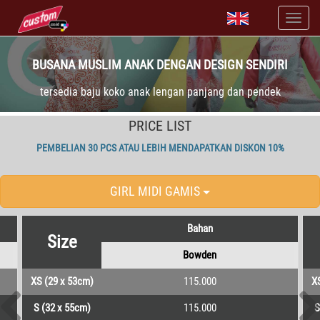
BUSANA MUSLIM ANAK DENGAN DESIGN SENDIRI
tersedia baju koko anak lengan panjang dan pendek
PRICE LIST
PEMBELIAN 30 PCS ATAU LEBIH MENDAPATKAN DISKON 10%
GIRL MIDI GAMIS
Bahan
Size
Bowden
XS (29 x 53cm)
115.000
X
S (32 x 55cm)
115.000
S