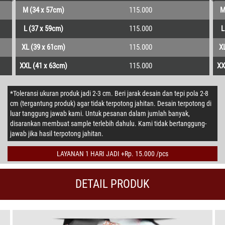
M (34 x 57cm)
115.000
M
L (37 x 59cm)
115.000
L
XL (39 x 61cm)
115.000
X
XXL (41 x 63cm)
115.000
XX
*Toleransi ukuran produk jadi 2-3 cm. Beri jarak desain dan tepi pola 2-8
cm (tergantung produk) agar tidak terpotong jahitan. Desain terpotong di
luar tanggung jawab kami. Untuk pesanan dalam jumlah banyak,
disarankan membuat sample terlebih dahulu. Kami tidak bertanggung-
jawab jika hasil terpotong jahitan.
LAYANAN 1 HARI JADI +Rp. 15.000 /pcs
DETAIL PRODUK