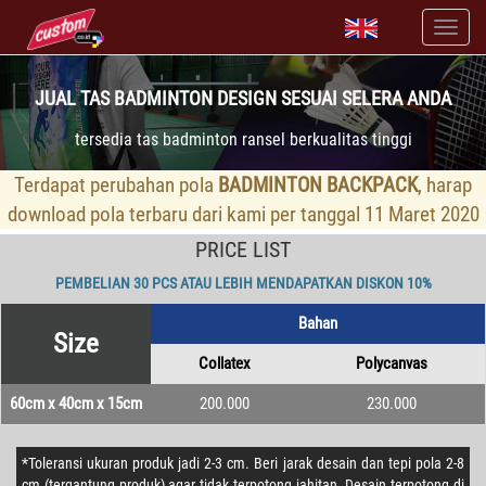
JUAL TAS BADMINTON DESIGN SESUAI SELERA ANDA
tersedia tas badminton ransel berkualitas tinggi
Terdapat perubahan pola
BADMINTON BACKPACK
, harap
download pola terbaru dari kami per tanggal 11 Maret 2020
PRICE LIST
PEMBELIAN 30 PCS ATAU LEBIH MENDAPATKAN DISKON 10%
Bahan
Size
Collatex
Polycanvas
60cm x 40cm x 15cm
200.000
230.000
*Toleransi ukuran produk jadi 2-3 cm. Beri jarak desain dan tepi pola 2-8
cm (tergantung produk) agar tidak terpotong jahitan. Desain terpotong di