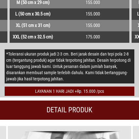
M (50 cm x 29 cm)
155.000
L (50 cm x 30.5 cm)
155.000
L
XL (51 cm x 31 cm)
155.000
XXL (52 cm x 32.5 cm)
175.000
XX
*Toleransi ukuran produk jadi 2-3 cm. Beri jarak desain dan tepi pola 2-8
cm (tergantung produk) agar tidak terpotong jahitan. Desain terpotong di
luar tanggung jawab kami. Untuk pesanan dalam jumlah banyak,
disarankan membuat sample terlebih dahulu. Kami tidak bertanggung-
jawab jika hasil terpotong jahitan.
LAYANAN 1 HARI JADI +Rp. 15.000 /pcs
DETAIL PRODUK