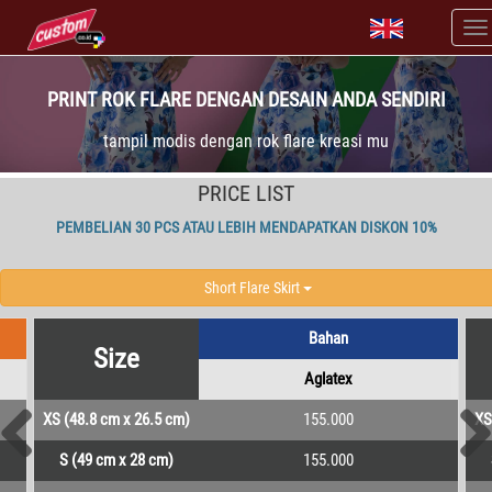
PRINT ROK FLARE DENGAN DESAIN ANDA SENDIRI
tampil modis dengan rok flare kreasi mu
PRICE LIST
PEMBELIAN 30 PCS ATAU LEBIH MENDAPATKAN DISKON 10%
Short Flare Skirt
Bahan
Size
Aglatex
XS (48.8 cm x 26.5 cm)
155.000
XS
S (49 cm x 28 cm)
155.000