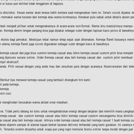
 si kurus pun terlihat tidak tenggelam di bajunya.
rlu dikoleksi. Kesan santai akan terasa lebih kentara saat mengenakan item ini. Selain cocok dipakai 
sa memakai warna turunan dari kemeja atau warna kontrasnya. Kenakan pula sabuk untuk details aksen p
ali menjadi pilihan untuk mengenakannya di acara-acara non-formal. Warna biru maskulinnya mampu 
an. Kemeja denim lengan panjang bisa juga dipakai sebagai outer dengan lapisan kaos polos di bawahny
ekstra bagi pemakai. Meskipun tebal namun tetap sejuk saat dikenakan. Kemeja flanel biasanya memi
n utama, kemeja flanel juga cocok digunakan sebagai outer dengan kaos di bawahnya.
n, kemeja casual dan juga bisa custom kemeja casual atau bikin kemeja casual custom print bisa menja
yang diproses secara online. Order Kemeja casual atau beli kemeja casual dan custom print membuat 
mpil eksklusif.
 anda. Pilih sesuai dengan yang anda mau dan sesuikan pula dengan acaranya. Keuniversalan dari beb
 Berikut tips merawat kemeja casual yang berhasil dirangkum tim kami:
el pada kemeja.
 kemeja.
sin cuci.
 menghindari kerusakan warna akibat sinar matahari.
nline. Tidak perlu datang ke toko untuk mengahabiskan energi dengan berjalan dan memilih mana yangte
kemeja casual dan custom kemeja casual atau bikin kemeja casual custom rancanganmu bisa dimilik
casual atau beli kemeja casual. Artinya order kemeja casual atau beli kemeja casual 1 buah kemeja cu
ran dijamin sampai di alamat tujuan berkat layanan delivery terhandal yang kami gunakan. Ini saatnya 
bali. Tersedia sistem dropship untuk siapa pun yang ingin memulai bisnis online tanpa modal dengan jua