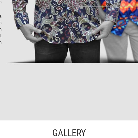
h
a
n
n
,
n
GALLERY