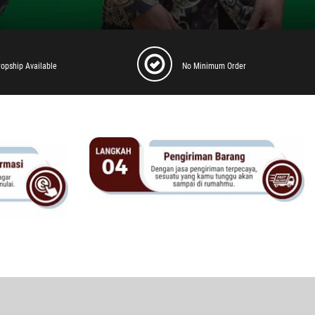
ropship Available
No Minimum Order