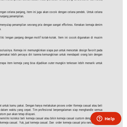
dengan celana panjang, item ini juga akan cocok dengan celana pendek. Untuk celana
enunjang penampilan.
menyulap penampilan seorang pria dengan sangat efforless. Kenakan kemaja denim
a.
liki lengan panjang dengan motif kotak-kotak. Item ini cocok digunakan di musim
di solusinya. Kemeja ini memungkinkan siapa pun untuk mencetak design favorit pada
pemakai lebih percaya diri karena kemungkinan untuk mendapati orang lain dengan
erapa item kemeja yang bisa dijadikan outer mungkin terkesan lebih menarik untuk
pat untuk kamu pakai. Dengan hanya melakukan proses order Kemeja casual atau beli
i dalam waktu yang cepat. Tim profesional berpengalaman siap menghandle semua
stom pun akan tetap dilayani.
memiliki koleksi beli kemeja casual atau bikin kemeja casual custom dengan design
l kemeja casual. Yuk, jual kemeja casual. Dan order kemeja casual pria rancanganmu