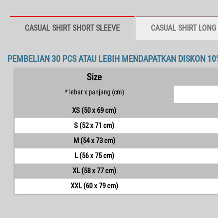
CASUAL SHIRT SHORT SLEEVE
CASUAL SHIRT LONG
PEMBELIAN 30 PCS ATAU LEBIH MENDAPATKAN DISKON 10
Size
* lebar x panjang (cm)
XS (50 x 69 cm)
S (52 x 71 cm)
M (54 x 73 cm)
L (56 x 75 cm)
XL (58 x 77 cm)
XXL (60 x 79 cm)