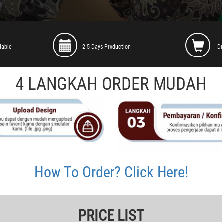
lable
2-5 Days Production
D
4 LANGKAH ORDER MUDAH
How To Order? Click Here!
PRICE LIST