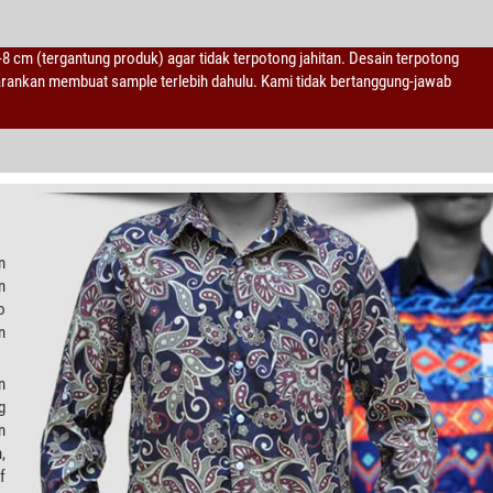
2-8 cm (tergantung produk) agar tidak terpotong jahitan. Desain terpotong
sarankan membuat sample terlebih dahulu. Kami tidak bertanggung-jawab
n
n
o
n
n
g
n
,
f