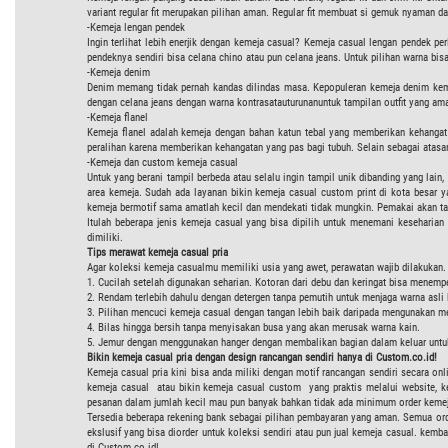
variant regular fit merupakan pilihan aman. Regular fit membuat si gemuk nyaman dan
-Kemeja lengan pendek
Ingin terlihat lebih enerjik dengan kemeja casual? Kemeja casual lengan pendek pe
pendeknya sendiri bisa celana chino atau pun celana jeans. Untuk pilihan warna bi
-Kemeja denim
Denim memang tidak pernah kandas dilindas masa. Kepopuleran kemeja denim kemb
dengan celana jeans dengan warna kontrasatauturunanuntuk tampilan outfit yang am
-Kemeja flanel
Kemeja flanel adalah kemeja dengan bahan katun tebal yang memberikan kehangat 
peralihan karena memberikan kehangatan yang pas bagi tubuh. Selain sebagai atasa
-Kemeja dan custom kemeja casual
Untuk yang berani tampil berbeda atau selalu ingin tampil unik dibanding yang lai
area kemeja. Sudah ada layanan bikin kemeja casual custom print di kota besar 
kemeja bermotif sama amatlah kecil dan mendekati tidak mungkin. Pemakai akan ta
Itulah beberapa jenis kemeja casual yang bisa dipilih untuk menemani keseharian
dimiliki.
Tips merawat kemeja casual pria
Agar koleksi kemeja casualmu memiliki usia yang awet, perawatan wajib dilakukan.
1. Cucilah setelah digunakan seharian. Kotoran dari debu dan keringat bisa menemp
2. Rendam terlebih dahulu dengan detergen tanpa pemutih untuk menjaga warna asli
3. Pilihan mencuci kemeja casual dengan tangan lebih baik daripada mengunakan me
4. Bilas hingga bersih tanpa menyisakan busa yang akan merusak warna kain.
5. Jemur dengan menggunakan hanger dengan membalikan bagian dalam keluar untuk
Bikin kemeja casual pria dengan design rancangan sendiri hanya di Custom.co.id!
Kemeja casual pria kini bisa anda miliki dengan motif rancangan sendiri secara o
kemeja casual atau bikin kemeja casual custom yang praktis melalui website, 
pesanan dalam jumlah kecil mau pun banyak bahkan tidak ada minimum order kemeja 
Tersedia beberapa rekening bank sebagai pilihan pembayaran yang aman. Semua orde
ekslusif yang bisa diorder untuk koleksi sendiri atau pun jual kemeja casual. kem
di Custom.co.id!