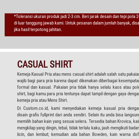
*Toleransi ukuran produk jadi 2-3 cm. Beri jarak desain dan tepi pola 
di luar tanggung jawab kami. Untuk pesanan dalam jumlah banyak, di
jika hasil terpotong jahitan.
CASUAL SHIRT
Kemeja Kasual Pria atau mens casual shirt adalah salah satu pakaia
wajib bagi para pria karena dapat dikenakan diberbagai kesempata
formal dan kasual. Pakaian pria tidak hanya selalu kaos atau pol
shirt, bagi kamu para pria tentunya dapat tampil dengan gaya denga
kemeja pria atau Mens Shirt.
Di Custom.co.id, kami menyediakan kemeja kasual pria denga
disain grafis fullprint dari anda sendiri. Selain itu anda bisa langsun
memilih bahan kain yang sesuai selera. Tersedia bahan Krovica, kai
mengkilap yang dingin, tebal, tidak terlalu kaku, jauh mengikuti badan
licin, dan lembut; kemudian ada bahan Bowden, kain warna dof