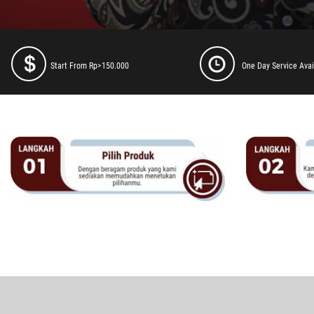
Start From Rp>150.000
One Day Service Avai