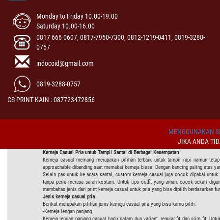
Monday to Friday 10.00-19.00
Saturday 10.00-16.00
0817 666 0607, 0817-7950-7300, 0812-1219-0411, 0819-3288-
0757
indocoid@gmail.com
0819-3288-0757
CS PRINT KAIN : 087723472856
MENGGUNAKAN SI
JIKA ANDA TI
Kemeja Casual Pria untuk Tampil Santai di Berbagai Kesempatan
Kemeja casual memang merupakan pilihan terbaik untuk tampil rapi namun tetap
approachable dibanding saat memakai kemeja biasa. Dengan kancing paling atas ya
Selain pas untuk ke acara santai, custom kemeja casual juga cocok dipakai untuk
tanpa perlu merasa salah kostum. Untuk tips outfit yang aman, cocok sekali digun
membahas jenis dari print kemeja casual untuk pria yang bisa dipilih berdasarkan f
Jenis kemeja casual pria
Berikut merupakan pilihan jenis kemeja casual pria yang bisa kamu pilih:
-Kemeja lengan panjang
Kemeja lengan panjang casual hadir dalam dua variant, regular fit dan slim fit. U