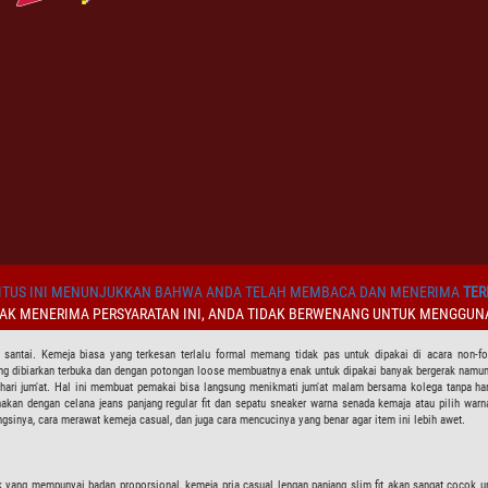
TUS INI MENUNJUKKAN BAHWA ANDA TELAH MEMBACA DAN MENERIMA
TER
DAK MENERIMA PERSYARATAN INI, ANDA TIDAK BERWENANG UNTUK MENGGUNA
 santai. Kemeja biasa yang terkesan terlalu formal memang tidak pas untuk dipakai di acara non-
ng dibiarkan terbuka dan dengan potongan loose membuatnya enak untuk dipakai banyak bergerak namun
 hari jum'at. Hal ini membuat pemakai bisa langsung menikmati jum'at malam bersama kolega tanpa har
akan dengan celana jeans panjang regular fit dan sepatu sneaker warna senada kemaja atau pilih warna 
ungsinya, cara merawat kemeja casual, dan juga cara mencucinya yang benar agar item ini lebih awet.
ntuk yang mempunyai badan proporsional, kemeja pria casual lengan panjang slim fit akan sangat cocok 