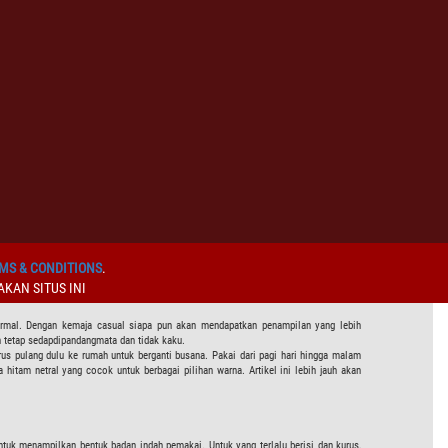
MS & CONDITIONS
.
KAN SITUS INI
formal. Dengan kemaja casual siapa pun akan mendapatkan penampilan yang lebih
 tetap sedapdipandangmata dan tidak kaku.
us pulang dulu ke rumah untuk berganti busana. Pakai dari pagi hari hingga malam
hitam netral yang cocok untuk berbagai pilihan warna. Artikel ini lebih jauh akan
untuk menampilkan bentuk badan indah pemakai. Untuk yang terlalu berisi dan kurus,