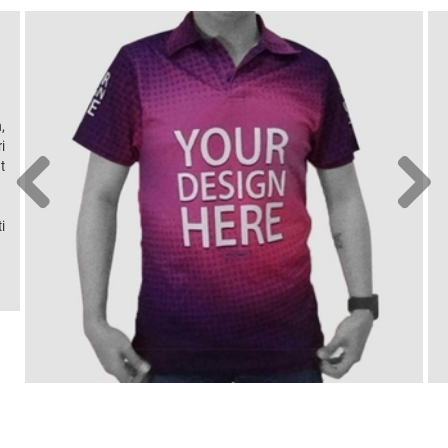
,
i
t
i