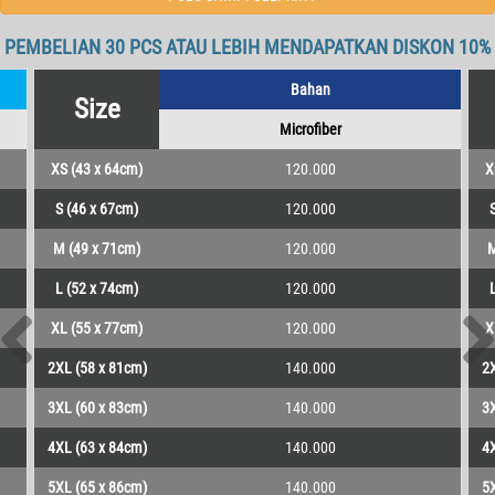
PEMBELIAN 30 PCS ATAU LEBIH MENDAPATKAN DISKON 10%
Bahan
Size
Microfiber
XS (43 x 64cm)
120.000
X
S (46 x 67cm)
120.000
M (49 x 71cm)
120.000
M
L (52 x 74cm)
120.000
XL (55 x 77cm)
120.000
X
2XL (58 x 81cm)
140.000
2X
3XL (60 x 83cm)
140.000
3X
4XL (63 x 84cm)
140.000
4X
5XL (65 x 86cm)
140.000
5X