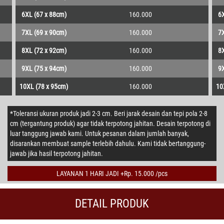
6XL (67 x 88cm)
160.000
6X
7XL (69 x 90cm)
160.000
7X
8XL (72 x 92cm)
160.000
8X
9XL (75 x 94cm)
160.000
9X
10XL (78 x 95cm)
160.000
10
*Toleransi ukuran produk jadi 2-3 cm. Beri jarak desain dan tepi pola 2-8
cm (tergantung produk) agar tidak terpotong jahitan. Desain terpotong di
luar tanggung jawab kami. Untuk pesanan dalam jumlah banyak,
disarankan membuat sample terlebih dahulu. Kami tidak bertanggung-
jawab jika hasil terpotong jahitan.
LAYANAN 1 HARI JADI +Rp. 15.000 /pcs
DETAIL PRODUK