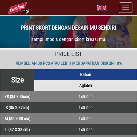
PRINT SKORT DENGAN DESAIN MU SENDIRI
tampil modis dengan skort kreasi mu
PRICE LIST
PEMBELIAN 30 PCS ATAU LEBIH MENDAPATKAN DISKON 10%
Bahan
Size
Aglatex
XS (34 X 36cm)
140.000
S (35 X 37cm)
140.000
M (36 X 38 cm)
140.000
L (37 X 38 cm)
140.000