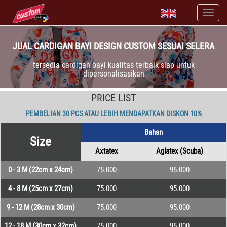
JUAL CARDIGAN BAYI DESIGN CUSTOM SESUAI SELERA
tersedia cardigan bayi kualitas terbaik siap untuk
dipersonalisasikan
PRICE LIST
PEMBELIAN 30 PCS ATAU LEBIH MENDAPATKAN DISKON 10%
Bahan
Size
Axtatex
Aglatex (Scuba)
0 - 3 M (22cm x 24cm)
75.000
95.000
4 - 8 M (25cm x 27cm)
75.000
95.000
9 - 12 M (28cm x 30cm)
75.000
95.000
12 - 18 M (30cm x 32cm)
75.000
95.000