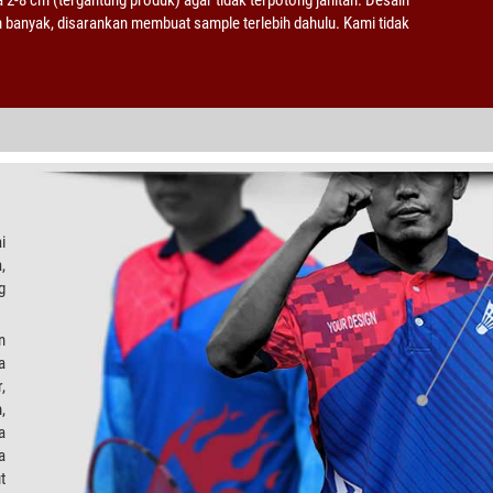
h banyak, disarankan membuat sample terlebih dahulu. Kami tidak
i
,
g
n
a
,
,
a
a
t