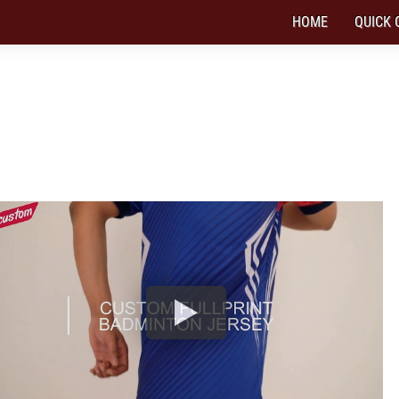
HOME
QUICK 
INTON, JERSEY BULUTANGKIS DENGAN 
tersedia full print baju & celana badminton