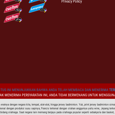
Privacy Policy
TUS INI MENUNJUKKAN BAHWA ANDA TELAH MEMBACA DAN MENERIMA
TER
DAK MENERIMA PERSYARATAN INI, ANDA TIDAK BERWENANG UNTUK MENGGUNA
eratnya dengan negara kita, tempat, alat-alat, hingga jersey badminton. Yuk, print jersey badminton sim
erkenal dengan produksi susu sapinya, Francis terkenal dengan olahan anggurnya yaitu wine, Jepang te
m bidang olahraga. Saat negara lain memang berjaya pada olahraga popular seperti sebakpola dan basket,