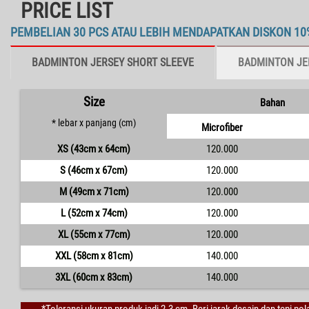
PRICE LIST
PEMBELIAN 30 PCS ATAU LEBIH MENDAPATKAN DISKON 10
BADMINTON JERSEY SHORT SLEEVE
BADMINTON JE
Size
Bahan
* lebar x panjang (cm)
Microfiber
XS (43cm x 64cm)
120.000
S (46cm x 67cm)
120.000
M (49cm x 71cm)
120.000
L (52cm x 74cm)
120.000
XL (55cm x 77cm)
120.000
XXL (58cm x 81cm)
140.000
3XL (60cm x 83cm)
140.000
*Toleransi ukuran produk jadi 2-3 cm. Beri jarak desain dan tepi po