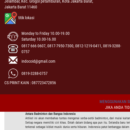
Jelambar, Kec. Grogol petamburan, Kota Jakarta Barat,
Jakarta Barat 11460
titik lokasi
Monday to Friday 10.00-19.00
Saturday 10.00-16.00
0817 666 0607, 0817-7950-7300, 0812-1219-0411, 0819-3288-
0757
indocoid@gmail.com
0819-3288-0757
CS PRINT KAIN : 087723472856
MENGGUNAKAN SI
JIKA ANDA TI
Antara Badminton dan Bangsa Indonesia
Artikel ini akan membahas tuntas mengenai serba-serbi badminton, dari mulai kaitan 
Setiap negara memiliki ciri khas. Entah dalam bidang apa pun itu. Selandia baru t
terkenal sebagai kiblat musik dunia serta hiburan. Indonesia patut berbangga dala