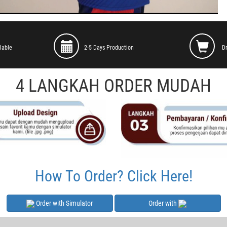
lable
2-5 Days Production
D
4 LANGKAH ORDER MUDAH
How To Order? Click Here!
Order with Simulator
Order with