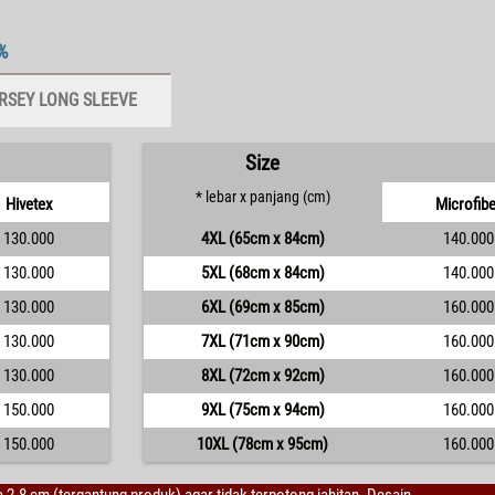
%
RSEY LONG SLEEVE
Size
* lebar x panjang (cm)
Hivetex
Microfibe
130.000
4XL (65cm x 84cm)
140.000
130.000
5XL (68cm x 84cm)
140.000
130.000
6XL (69cm x 85cm)
160.000
130.000
7XL (71cm x 90cm)
160.000
130.000
8XL (72cm x 92cm)
160.000
150.000
9XL (75cm x 94cm)
160.000
150.000
10XL (78cm x 95cm)
160.000
la 2-8 cm (tergantung produk) agar tidak terpotong jahitan. Desain