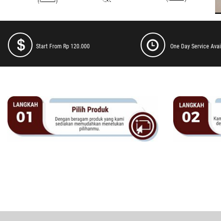
Start From Rp 120.000
One Day Service Avai