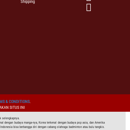
Shipping
MS & CONDITIONS
.
KAN SITUS INI
ak selengkapnya.
rkenal dengan budaya manga-nya, Korea terkenal dengan budaya pop asia, dan Amerika
 Indonesia bisa berbangga diri dengan cabang olahraga badminton atau bulu tangkis.