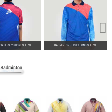
N JERSEY SHORT SLEEVE
BADMINTON JERSEY LONG SLEEVE
 Badminton