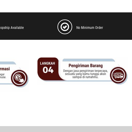
ropship Available
No Minimum Order