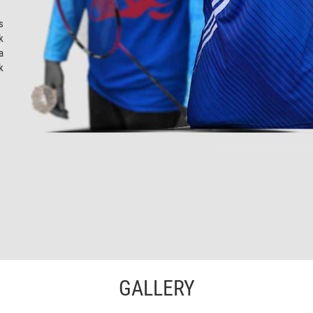
s
k
a
k
GALLERY