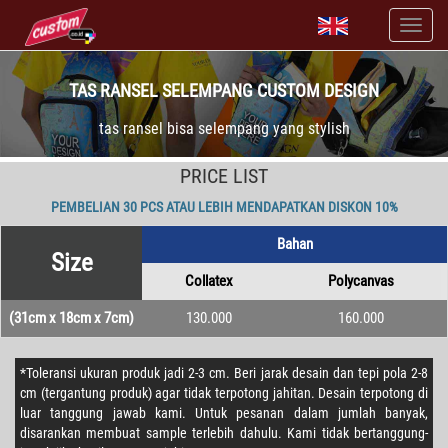
TAS RANSEL SELEMPANG CUSTOM DESIGN
tas ransel bisa selempang yang stylish
PRICE LIST
PEMBELIAN 30 PCS ATAU LEBIH MENDAPATKAN DISKON 10%
Bahan
Size
Collatex
Polycanvas
(31cm x 18cm x 7cm)
130.000
160.000
*Toleransi ukuran produk jadi 2-3 cm. Beri jarak desain dan tepi pola 2-8
cm (tergantung produk) agar tidak terpotong jahitan. Desain terpotong di
luar tanggung jawab kami. Untuk pesanan dalam jumlah banyak,
disarankan membuat sample terlebih dahulu. Kami tidak bertanggung-