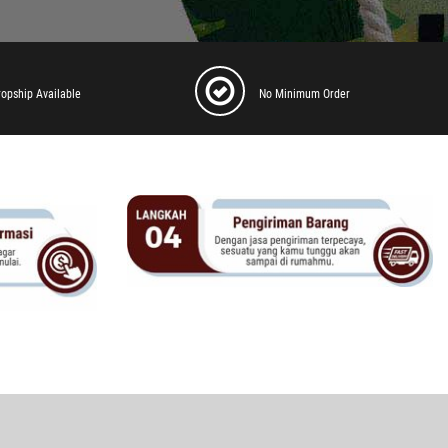
ropship Available
No Minimum Order