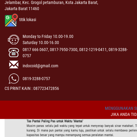
Jelambar, Kec. Grogol petamburan, Kota Jakarta Barat,
Jakarta Barat 11460
titik lokasi
Monday to Friday 10.00-19.00
Saturday 10.00-16.00
0817 666 0607, 0817-7950-7300, 0812-1219-0411, 0819-3288-
0757
indocoid@gmail.com
0819-3288-0757
CS PRINT KAIN : 087723472856
MENGGUNAKAN SI
JIKA ANDA TI
Tas Pantai Paling Pas untuk Waktu 'Mantai'
Musim panas selalu jadi waktu yang tepat untuk menyerap banyak sinar matahari. T
kurang. Di mana pun pantai yang kamu tuju, pastikan untuk selalu membawa perlengka
kapasitas besar yang mampu menampung semua peralatan mantai.