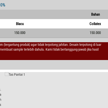
10%
Bahan
Blacu
Collatex
150.000
150.000
 cm (tergantung produk) agar tidak terpotong jahitan. Desain terpotong di luar
embuat sample terlebih dahulu. Kami tidak bertanggung-jawab jika hasil
.
a
h
s