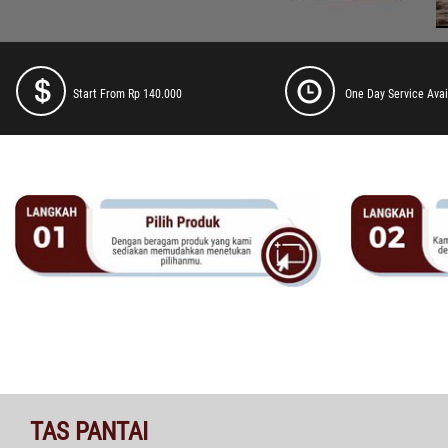
Start From Rp 140.000
One Day Service Avai
TAS PANTAI