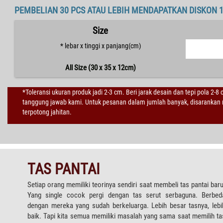
PEMBELIAN 30 PCS ATAU LEBIH MENDAPATKAN DISKON 
Size
* lebar x tinggi x panjang(cm)
All Size (30 x 35 x 12cm)
*Toleransi ukuran produk jadi 2-3 cm. Beri jarak desain dan tepi pola 2-8
tanggung jawab kami. Untuk pesanan dalam jumlah banyak, disarankan m
terpotong jahitan.
TAS PANTAI
Setiap orang memiliki teorinya sendiri saat membeli tas pantai baru
Yang single cocok pergi dengan tas serut serbaguna. Berbed
dengan mereka yang sudah berkeluarga. Lebih besar tasnya, lebi
baik. Tapi kita semua memiliki masalah yang sama saat memilih ta