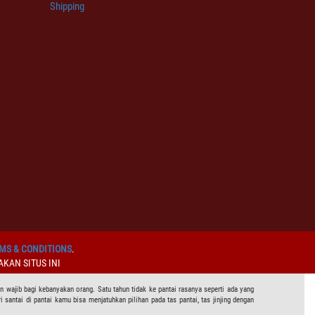
Shipping
MS & CONDITIONS
.
KAN SITUS INI
 wajib bagi kebanyakan orang. Satu tahun tidak ke pantai rasanya seperti ada yang
 santai di pantai kamu bisa menjatuhkan pilihan pada tas pantai, tas jinjing dengan