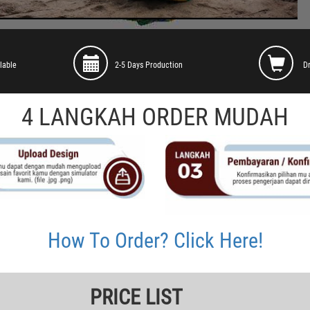
lable
2-5 Days Production
D
4 LANGKAH ORDER MUDAH
How To Order? Click Here!
PRICE LIST